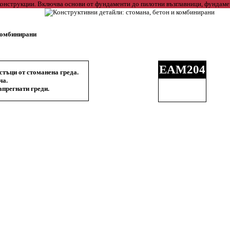
 комбинирани
EAM204
тъци от стоманена греда.
ча.
прегнати греди.