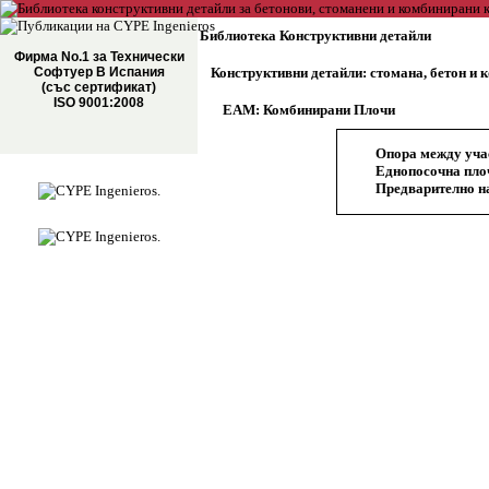
Библиотека Конструктивни детайли
Фирма No.1 за Технически
Софтуер В Испания
Конструктивни детайли: стомана, бетон и
(със сертификат)
ISO 9001:2008
EAM: Комбинирани Плочи
Опора между учас
Еднопосочна пло
Предварително на