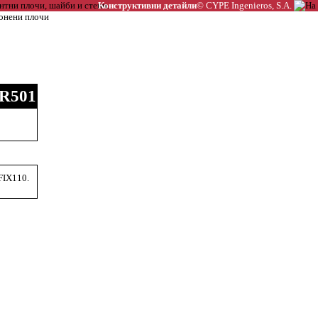
Конструктивни детайли
© CYPE Ingenieros, S.A.
IR501
FIX110.