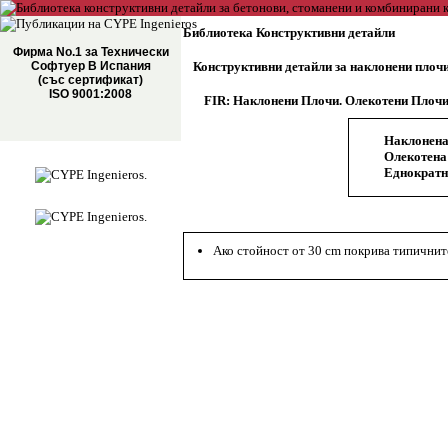
Библиотека Конструктивни детайли
Фирма No.1 за Технически
Софтуер В Испания
Конструктивни детайли за наклонени плоч
(със сертификат)
ISO 9001:2008
FIR: Наклонени Плочи. Олекотени Плоч
Наклонена 
Олекотена
Еднократн
Ако стойност от 30 cm покрива типичните