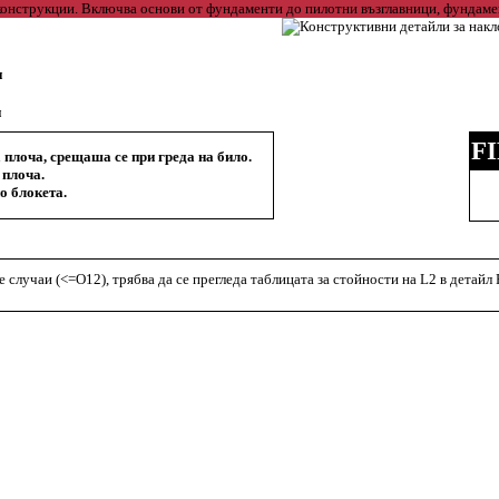
и
и
F
плоча, срещаша се при греда на било.
 плоча.
о блокета.
 случаи (<=O12), трябва да се прегледа таблицата за стойности на L2 в детайл 