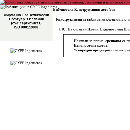
Библиотека Конструктивни детайли
Фирма No.1 за Технически
Софтуер В Испания
Конструктивни детайли за наклонени плоч
(със сертификат)
ISO 9001:2008
FIU: Наклонени Плочи. Еднопосочни Пл
Наклонена плоча, срещаша се пр
Еднопосочна плоча.
Успоредни предварително напрег