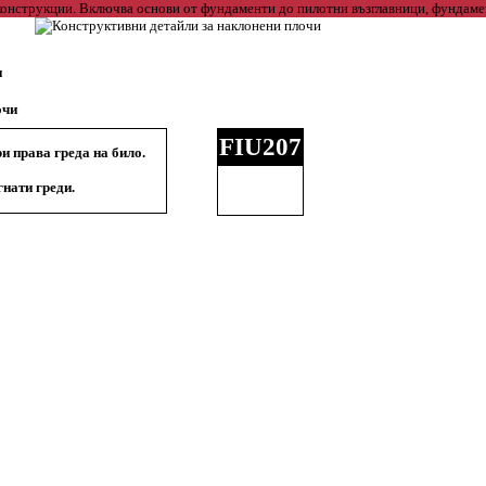
и
очи
FIU207
и права греда на било.
нати греди.