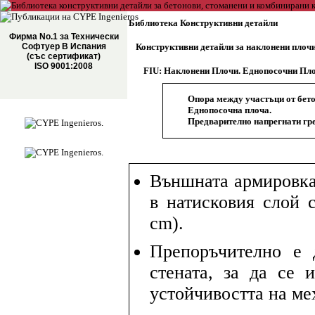
Библиотека Конструктивни детайли
Фирма No.1 за Технически
Софтуер В Испания
Конструктивни детайли за наклонени плоч
(със сертификат)
ISO 9001:2008
FIU: Наклонени Плочи. Еднопосочни Пл
Опора между участъци от бето
Еднопосочна плоча.
Предварително напрегнати гре
Външната армировка 
в натисковия слой 
cm).
Препоръчително е 
стената, за да се 
устойчивостта на ме