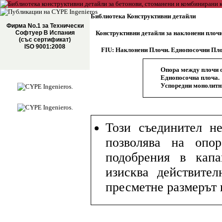
Библиотека Конструктивни детайли
Фирма No.1 за Технически
Софтуер В Испания
Конструктивни детайли за наклонени плоч
(със сертификат)
ISO 9001:2008
FIU: Наклонени Плочи. Еднопосочни Пл
Опора между плочи о
Еднопосочна плоча.
Успоредни монолитни
Този съединител не
позволява на опо
подобрения в капа
изисква действител
пресметне размерът 