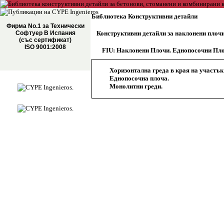
Библиотека Конструктивни детайли
Фирма No.1 за Технически
Софтуер В Испания
Конструктивни детайли за наклонени плоч
(със сертификат)
ISO 9001:2008
FIU: Наклонени Плочи. Еднопосочни Пл
Хоризонтална греда в края на участък
Еднопосочна плоча.
Монолитни греди.