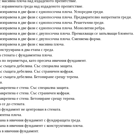
с масивна плоча над издаденото препятствие.
 изравнената греда над издаденото препятствие.
изправена в две фази с еднопосочна плоча. Успоредни греди.
изправена в две фази с еднопосочна плоча. Предварително напрегнати греди.
изправена в две фази с еднопосочна плоча. Решетъчни греди.
изправена в две фази с еднопосочна плоча. Монолитни ребра.
изправена в две фази с двупосочна плоча. Премахващи се запълващи блокчета.
изправена в две фази с двупосочна плоча. Сменяема форма.
изправена в две фази с масивна плоча.
нструирана в два етапа с греда.
 стената с фундаментна плоча.
а по периметъра, като пресича ивичния фундамент.
ъс същата дебелина. Със специална защита.
ъс същата дебелина. Със страничен кофраж.
ъс същата дебелина. Бетониране срещу терена.
а.
акрепена е стена. Със специална защита.
акрепена е стена. Със страничен кофраж.
акрепена е стена. Бетониране срещу терена.
се до стената.
н фундамент не центрован в стената.
ментна плоча.
рана в ивичния фундамент с фундиращата греда.
ана в ивичния фундамент с конструктивна плоча.
а в ивичния фундамент.