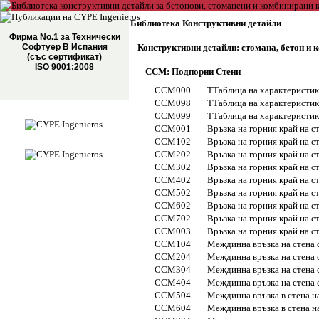
Библиотека Конструктивни детайли
Фирма No.1 за Технически
Софтуер В Испания
Конструктивни детайли: стомана, бетон и
(със сертификат)
ISO 9001:2008
CCM: Подпорни Стени
CCM000
TТаблица на характеристик
CCM098
TТаблица на характеристики
CCM099
TТаблица на характеристики
CCM001
Връзка на горния край на ст
CCM102
Връзка на горния край на с
CCM202
Връзка на горния край на с
CCM302
Връзка на горния край на с
CCM402
Връзка на горния край на с
CCM502
Връзка на горния край на с
CCM602
Връзка на горния край на 
CCM702
Връзка на горния край на с
CCM003
Връзка на горния край на ст
CCM104
Междинна връзка на стена 
CCM204
Междинна връзка на стена 
CCM304
Междинна връзка на стена 
CCM404
Междинна връзка на стена 
CCM504
Междинна връзка в стена н
CCM604
Междинна връзка в стена н