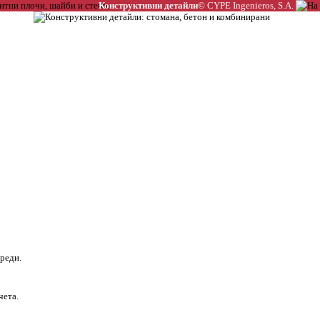
Конструктивни детайли
© CYPE Ingenieros, S.A.
реди.
чета.