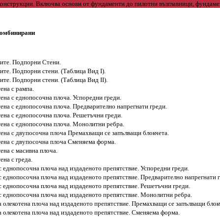
 комбинирани
ите. Подпорни Стени.
те. Подпорни стени. (Таблица Вид I).
те. Подпорни стени. (Таблица Вид II).
ена с рампа.
тена с еднопосочна плоча. Успоредни греди.
тена с еднопосочна плоча. Предварително напрегнати греди.
тена с еднопосочна плоча. Решетъчни греди.
тена с еднопосочна плоча. Монолитни ребра.
тена с двупосочна плоча Премахващи се запълващи блокчета.
стена с двупосочна плоча Сменяема форма.
тена с масивна плоча.
ена с греда.
с еднопосочна плоча над издаденото препятствие. Успоредни греди.
с еднопосочна плоча над издаденото препятствие. Предварително напрегнати г
с еднопосочна плоча над издаденото препятствие. Решетъчни греди.
с еднопосочна плоча над издаденото препятствие. Монолитни ребра.
а олекотена плоча над издаденото препятствие. Премахващи се запълващи блок
а олекотена плоча над издаденото препятствие. Сменяема форма.